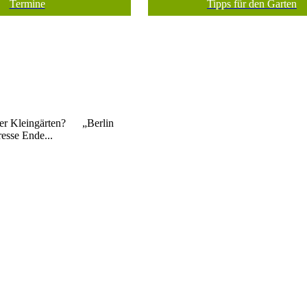
Termine
Tipps für den Garten
iner Kleingärten? „Berlin
resse Ende...