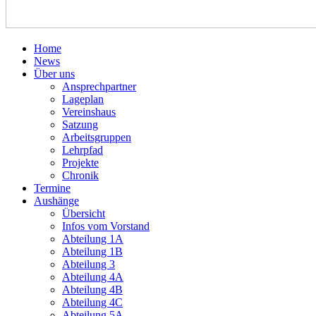
Home
News
Über uns
Ansprechpartner
Lageplan
Vereinshaus
Satzung
Arbeitsgruppen
Lehrpfad
Projekte
Chronik
Termine
Aushänge
Übersicht
Infos vom Vorstand
Abteilung 1A
Abteilung 1B
Abteilung 3
Abteilung 4A
Abteilung 4B
Abteilung 4C
Abteilung 5A